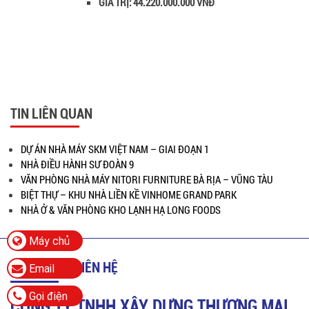
GIÁ TRỊ: 44.220.000.000 VNĐ
TIN LIÊN QUAN
DỰ ÁN NHÀ MÁY SKM VIỆT NAM – GIAI ĐOẠN 1
NHÀ ĐIỀU HÀNH SƯ ĐOÀN 9
VĂN PHÒNG NHÀ MÁY NITORI FURNITURE BÀ RỊA – VŨNG TÀU
BIỆT THỰ – KHU NHÀ LIỀN KỀ VINHOME GRAND PARK
NHÀ Ở & VĂN PHÒNG KHO LẠNH HẠ LONG FOODS
Máy chủ
THÔNG TIN LIÊN HỆ
Email
Gọi điện
CÔNG TY TNHH XÂY DỰNG THƯƠNG MẠI