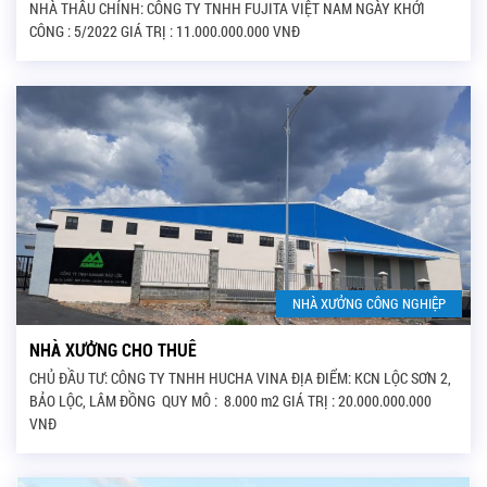
NHÀ THẦU CHÍNH: CÔNG TY TNHH FUJITA VIỆT NAM NGÀY KHỞI
CÔNG : 5/2022 GIÁ TRỊ : 11.000.000.000 VNĐ
NHÀ XƯỞNG CÔNG NGHIỆP
NHÀ XƯỞNG CHO THUÊ
CHỦ ĐẦU TƯ: CÔNG TY TNHH HUCHA VINA ĐỊA ĐIỂM: KCN LỘC SƠN 2,
BẢO LỘC, LÂM ĐỒNG QUY MÔ : 8.000 m2 GIÁ TRỊ : 20.000.000.000
VNĐ