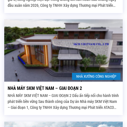
đầu xuân năm 2026, Công ty TNHH Xây dựng Thương mại Phát triển
ATACO vinh dự tiếp tục được Chủ đầu tư Công ty TNHH […]
NHÀ XƯỞNG CÔNG NGHIỆP
NHÀ MÁY SKM VIỆT NAM – GIAI ĐOẠN 2
NHÀ MÁY SKM VIỆT NAM – GIAI ĐOẠN 2 Dấu ấn tiếp nối cho hành trình
phát triển bền vững Sau thành công của Dự án Nhà máy SKM Việt Nam
– Giai đoạn 1, Công ty TNHH Xây dựng Thương mại Phát triển ATACO
tiếp tục được Chủ đầu tư Công ty TNHH SKM […]