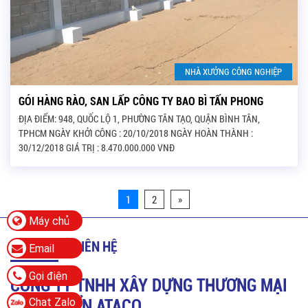
NHÀ XƯỞNG CÔNG NGHIỆP
GÓI HÀNG RÀO, SAN LẤP CÔNG TY BAO BÌ TẤN PHONG
ĐỊA ĐIỂM: 948, QUỐC LỘ 1, PHƯỜNG TÂN TẠO, QUẬN BÌNH TÂN,
TPHCM NGÀY KHỞI CÔNG : 20/10/2018 NGÀY HOÀN THÀNH :
30/12/2018 GIÁ TRỊ : 8.470.000.000 VNĐ
1
2
»
Máy chủ
THÔNG TIN LIÊN HỆ
Email
Gọi điện
CÔNG TY TNHH XÂY DỰNG THƯƠNG MẠI
Chat Zalo
PHÁT TRIỂN
ATACO