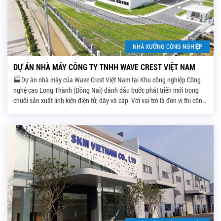
NHÀ XƯỞNG CÔNG NGHIỆP
DỰ ÁN NHÀ MÁY CÔNG TY TNHH WAVE CREST VIỆT NAM
🏭Dự án nhà máy của Wave Crest Việt Nam tại Khu công nghiệp Công
nghệ cao Long Thành (Đồng Nai) đánh dấu bước phát triển mới trong
chuỗi sản xuất linh kiện điện tử, dây và cáp. Với vai trò là đơn vị thi công,
Công ty TNHH Xây dựng Thương mại Phát triển ATACO […]