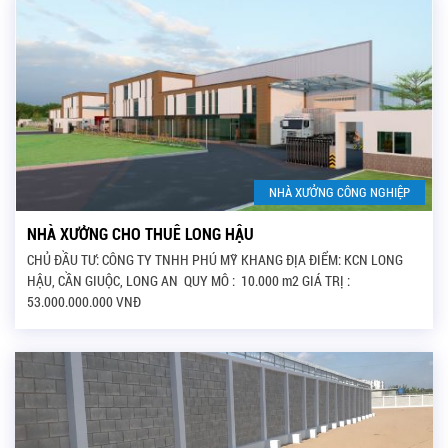
NHÀ XƯỞNG CÔNG NGHIỆP
NHÀ XƯỞNG CHO THUÊ LONG HẬU
CHỦ ĐẦU TƯ: CÔNG TY TNHH PHÚ MỸ KHANG ĐỊA ĐIỂM: KCN LONG
HẬU, CẦN GIUỘC, LONG AN QUY MÔ : 10.000 m2 GIÁ TRỊ :
53.000.000.000 VNĐ