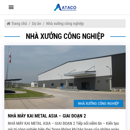
Skip
to
content
Trang chủ
/
Dự án
/
Nhà xưởng công nghiệp
NHÀ XƯỞNG CÔNG NGHIỆP
NHÀ XƯỞNG CÔNG NGHIỆP
NHÀ MÁY KAI METAL ASIA – GIAI ĐOẠN 2
NHÀ MÁY KAI METAL ASIA – GIAI ĐOẠN 2 Tiếp nối niềm tin – Kiến tạo
giá trị công nghiệp hiện đại Trong không khí hân hoan của những ngày