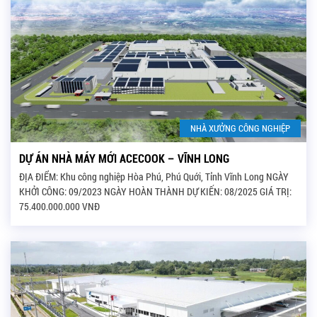
NHÀ XƯỞNG CÔNG NGHIỆP
DỰ ÁN NHÀ MÁY MỚI ACECOOK – VĨNH LONG
ĐỊA ĐIỂM: Khu công nghiệp Hòa Phú, Phú Quới, Tỉnh Vĩnh Long NGÀY
KHỞI CÔNG: 09/2023 NGÀY HOÀN THÀNH DỰ KIẾN: 08/2025 GIÁ TRỊ:
75.400.000.000 VNĐ