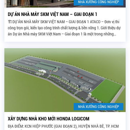
NHÀ XƯỞNG CÔNG NGHIỆP
DỰ ÁN NHÀ MÁY SKM VIỆT NAM – GIAI ĐOẠN 1
🏗️DỰ ÁN NHÀ MÁY SKM VIỆT NAM – GIAI ĐOẠN 1 ATACO – Đơn vị thi
công trọn gói, kiến tạo công trình chất lượng & bền vững 1. Giới thiệu dự
án Dự án Nhà máy SKM Việt Nam – Giai đoạn 1 là một trong những
công trình tiêu biểu được Công ty […]
NHÀ XƯỞNG CÔNG NGHIỆP
XÂY DỰNG NHÀ KHO MỚI HONDA LOGICOM
ĐỊA ĐIỂM: KCN HIỆP PHƯỚC (GIAI ĐOẠN 2), HUYỆN NHÀ BÈ, TP. HCM