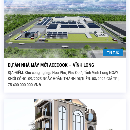
TIN TỨC
DỰ ÁN NHÀ MÁY MỚI ACECOOK – VĨNH LONG
ĐỊA ĐIỂM: Khu công nghiệp Hòa Phú, Phú Quới, Tỉnh Vĩnh Long NGÀY
KHỞI CÔNG: 09/2023 NGÀY HOÀN THÀNH DỰ KIẾN: 08/2025 GIÁ TRỊ:
75.400.000.000 VNĐ