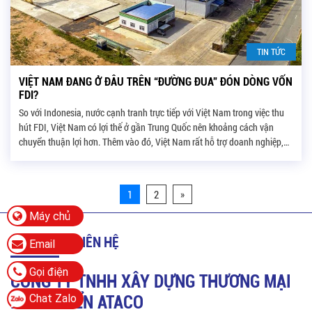
TIN TỨC
VIỆT NAM ĐANG Ở ĐÂU TRÊN “ĐƯỜNG ĐUA” ĐÓN DÒNG VỐN
FDI?
So với Indonesia, nước cạnh tranh trực tiếp với Việt Nam trong việc thu
hút FDI, Việt Nam có lợi thế ở gần Trung Quốc nên khoảng cách vận
chuyển thuận lợi hơn. Thêm vào đó, Việt Nam rất hỗ trợ doanh nghiệp,
có nhiều ưu đãi cho các dự án FDI lớn. Bộ phận […]
1
2
»
Máy chủ
THÔNG TIN LIÊN HỆ
Email
Gọi điện
CÔNG TY TNHH XÂY DỰNG THƯƠNG MẠI
Chat Zalo
PHÁT TRIỂN
ATACO