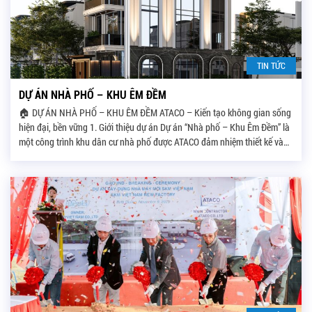
TIN TỨC
DỰ ÁN NHÀ PHỐ – KHU ÊM ĐỀM
🏠 DỰ ÁN NHÀ PHỐ – KHU ÊM ĐỀM ATACO – Kiến tạo không gian sống
hiện đại, bền vững 1. Giới thiệu dự án Dự án “Nhà phố – Khu Êm Đềm” là
một công trình khu dân cư nhà phố được ATACO đảm nhiệm thiết kế và
thi công trọn gói, tọa lạc […]