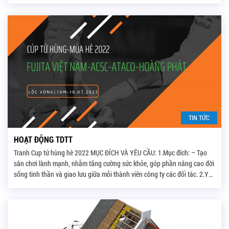
TIN TỨC
HOẠT ĐỘNG TDTT
Tranh Cup tứ hùng hè 2022 MỤC ĐÍCH VÀ YÊU CẦU: 1.Mục đích: – Tạo
sân chơi lành mạnh, nhằm tăng cường sức khỏe, góp phần nâng cao đời
sống tinh thần và giao lưu giữa mỗi thành viên công ty các đối tác. 2.Yêu
cầu: – Nhân viên FCV tham gia 01 đội – […]