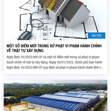
TIN TỨC
MỘT SỐ ĐIỂM MỚI TRONG XỬ PHẠT VI PHẠM HÀNH CHÍNH
VỀ TRẬT TỰ XÂY DỰNG.
Nghị định 16/2022/NĐ-CP và một số điểm mới trong xử phạt vi phạm
hành chính về trật tự xây dựng. Ngày 28/01/2022, Chính phủ ban hành
Nghị định 16/2022/NĐ-CP quy định xử phạt vi phạm hành chính lĩnh vực
xây dựng, thay thế cho Nghị định số 139/2017/NĐ-CP ngày 27/11/
2017 và Nghị định số […]