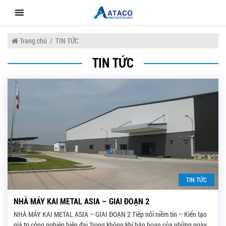
Skip
to
content
Trang chủ
/
TIN TỨC
TIN TỨC
TIN TỨC
NHÀ MÁY KAI METAL ASIA – GIAI ĐOẠN 2
NHÀ MÁY KAI METAL ASIA – GIAI ĐOẠN 2 Tiếp nối niềm tin – Kiến tạo
giá trị công nghiệp hiện đại Trong không khí hân hoan của những ngày