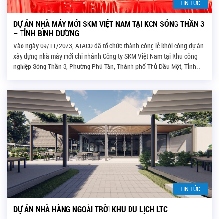
TIN TỨC
DỰ ÁN NHÀ MÁY MỚI SKM VIỆT NAM TẠI KCN SÓNG THẦN 3
– TỈNH BÌNH DƯƠNG
Vào ngày 09/11/2023, ATACO đã tổ chức thành công lễ khởi công dự án
xây dựng nhà máy mới chi nhánh Công ty SKM Việt Nam tại Khu công
nghiệp Sóng Thần 3, Phường Phú Tân, Thành phố Thủ Dầu Một, Tỉnh
Bình Dương với nguồn vốn đầu tư 10 triệu USD 100% vốn từ […]
TIN TỨC
DỰ ÁN NHÀ HÀNG NGOÀI TRỜI KHU DU LỊCH LTC