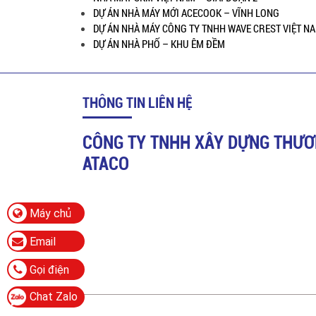
DỰ ÁN NHÀ MÁY MỚI ACECOOK – VĨNH LONG
DỰ ÁN NHÀ MÁY CÔNG TY TNHH WAVE CREST VIỆT N
DỰ ÁN NHÀ PHỐ – KHU ÊM ĐỀM
THÔNG TIN LIÊN HỆ
CÔNG TY TNHH XÂY DỰNG THƯƠ
ATACO
Máy chủ
Email
Gọi điện
Chat Zalo