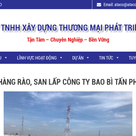
O
Email: ataco@atac
 TNHH XÂY DỰNG THƯƠNG MẠI PHÁT TRI
Tận Tâm – Chuyên Nghiệp – Bền Vững
U
LĨNH VỰC HOẠT ĐỘNG
DỰ ÁN
TIN TỨC
TUY
HÀNG RÀO, SAN LẤP CÔNG TY BAO BÌ TẤN 