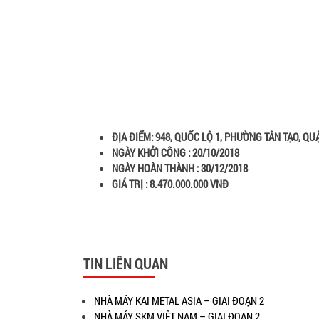
ĐỊA ĐIỂM:
948, QUỐC LỘ 1, PHƯỜNG TÂN TẠO, QU
NGÀY KHỞI CÔNG :
20
/
10
/2018
NGÀY HOÀN THÀNH :
30
/12/2018
GIÁ TRỊ : 8.470.000.000 VNĐ
TIN LIÊN QUAN
NHÀ MÁY KAI METAL ASIA – GIAI ĐOẠN 2
NHÀ MÁY SKM VIỆT NAM – GIAI ĐOẠN 2