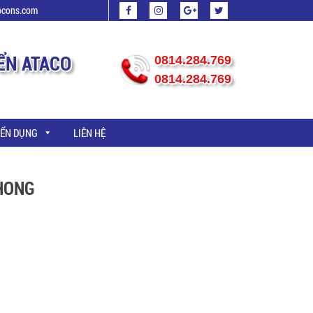
ocons.com
ỂN ATACO
0814.284.769
0814.284.769
ỂN DỤNG
LIÊN HỆ
PHONG