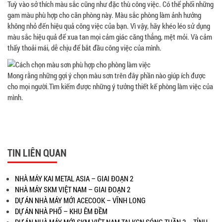
Tuỳ vào sở thích màu sắc cũng như đặc thù công việc. Có thể phối những
gam màu phù hợp cho căn phòng này. Màu sắc phòng làm ảnh hưởng
không nhỏ đến hiệu quả công việc của bạn. Vì vậy, hãy khéo léo sử dụng
màu sắc hiệu quả để xua tan mọi cảm giác căng thẳng, mệt mỏi. Và cảm
thấy thoải mái, dễ chịu để bắt đầu công việc của mình.
Mong rằng những gợi ý chọn màu sơn trên đây phần nào giúp ích được
cho mọi người.Tìm kiếm được những ý tưởng thiết kế phòng làm việc của
mình.
TIN LIÊN QUAN
NHÀ MÁY KAI METAL ASIA – GIAI ĐOẠN 2
NHÀ MÁY SKM VIỆT NAM – GIAI ĐOẠN 2
DỰ ÁN NHÀ MÁY MỚI ACECOOK – VĨNH LONG
DỰ ÁN NHÀ PHỐ – KHU ÊM ĐỀM
DỰ ÁN NHÀ MÁY MỚI SKM VIỆT NAM TẠI KCN SÓNG THẦN 3 – TỈNH